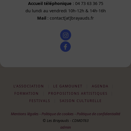
Accueil téléphonique
: 04 73 63 36 75
du lundi au vendredi 10h-12h & 14h-16h
Mail
: contact[at]brayauds.fr
L’ASSOCIATION
|
LE GAMOUNET
|
AGENDA
|
FORMATION
|
PROPOSITIONS ARTISTIQUES
|
FESTIVALS
|
SAISON CULTURELLE
Mentions légales
-
Politique de cookies
-
Politique de confidentialité
© Les Brayauds - CDMDT63
admin