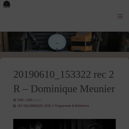
Skip
to
content
20190610_153322 rec 2
R – Dominique Meunier
Full
1280 × 800
pixels
size
LES VOLCANIQUES 2026 // Programme & Billetterie