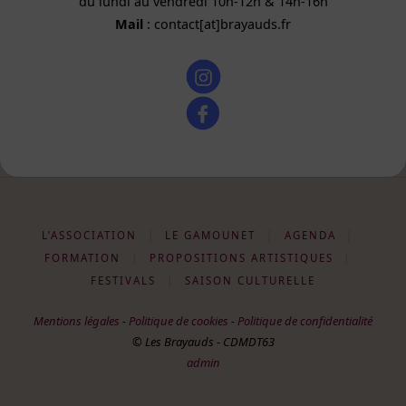
du lundi au vendredi 10h-12h & 14h-16h
Mail
: contact[at]brayauds.fr
L’ASSOCIATION
|
LE GAMOUNET
|
AGENDA
|
FORMATION
|
PROPOSITIONS ARTISTIQUES
|
FESTIVALS
|
SAISON CULTURELLE
Mentions légales
-
Politique de cookies
-
Politique de confidentialité
© Les Brayauds - CDMDT63
admin