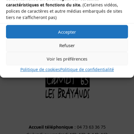
caractéristiques et fonctions du site.
(Certaines vidéos,
Le Gamounet
polices de caractères et autre médias embarqués de sites
40 rue de la République
tiers ne s'afficheront pas)
63200 Saint-Bonnet-près-Riom
Accepter
Refuser
Voir les préférences
Politique de cookies
Politique de confidentialité
Accueil téléphonique
: 04 73 63 36 75