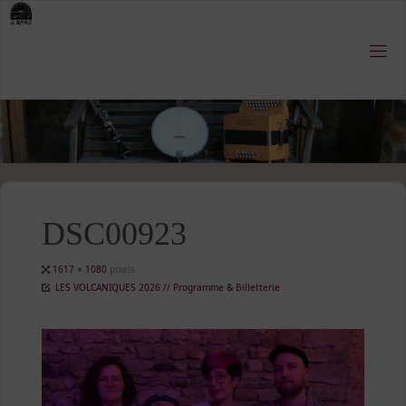
Skip
to
content
DSC00923
Full
1617 × 1080
pixels
size
LES VOLCANIQUES 2026 // Programme & Billetterie