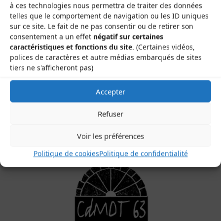
Next image
à ces technologies nous permettra de traiter des données
telles que le comportement de navigation ou les ID uniques
sur ce site. Le fait de ne pas consentir ou de retirer son
consentement a un effet
négatif sur certaines
caractéristiques et fonctions du site.
(Certaines vidéos,
polices de caractères et autre médias embarqués de sites
tiers ne s'afficheront pas)
Les Brayauds-CDMDT63
Le Gamounet
Accepter
40 rue de la République
63200 Saint-Bonnet-près-Riom
Refuser
Voir les préférences
Politique de cookies
Politique de confidentialité