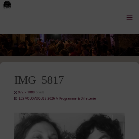
Skip
to
content
IMG_5817
Full
972 × 1080
pixels
size
LES VOLCANIQUES 2026 // Programme & Billetterie