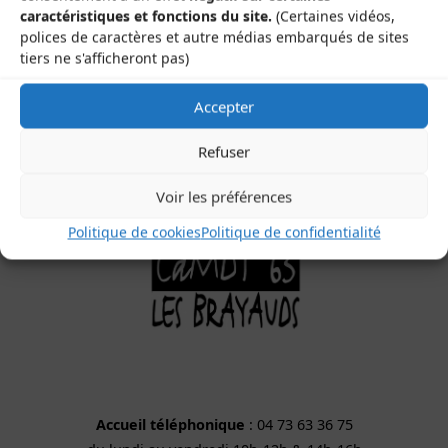
caractéristiques et fonctions du site.
(Certaines vidéos,
Le Gamounet
polices de caractères et autre médias embarqués de sites
40 rue de la République
tiers ne s'afficheront pas)
63200 Saint-Bonnet-près-Riom
Accepter
Refuser
Voir les préférences
Politique de cookies
Politique de confidentialité
Accueil téléphonique
: 04 73 63 36 75