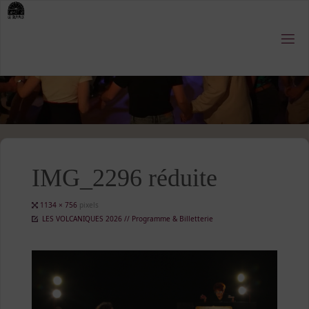
Skip
to
content
IMG_2296 réduite
Full
1134 × 756
pixels
size
LES VOLCANIQUES 2026 // Programme & Billetterie