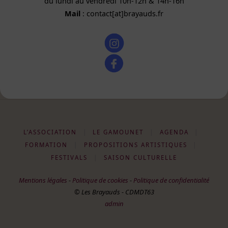
du lundi au vendredi 10h-12h & 14h-16h
Mail
: contact[at]brayauds.fr
L’ASSOCIATION
|
LE GAMOUNET
|
AGENDA
|
FORMATION
|
PROPOSITIONS ARTISTIQUES
|
FESTIVALS
|
SAISON CULTURELLE
Mentions légales
-
Politique de cookies
-
Politique de confidentialité
© Les Brayauds - CDMDT63
admin