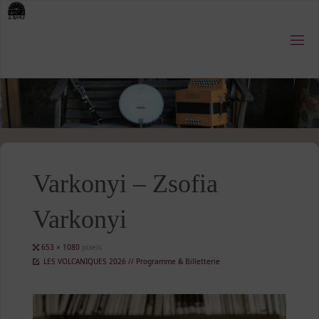
Skip
to
content
Varkonyi – Zsofia
Varkonyi
Full
653 × 1080
pixels
size
LES VOLCANIQUES 2026 // Programme & Billetterie