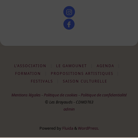
L’ASSOCIATION
|
LE GAMOUNET
|
AGENDA
|
FORMATION
|
PROPOSITIONS ARTISTIQUES
|
FESTIVALS
|
SAISON CULTURELLE
Mentions légales
-
Politique de cookies
-
Politique de confidentialité
© Les Brayauds - CDMDT63
admin
Powered by
Fluida
&
WordPress.