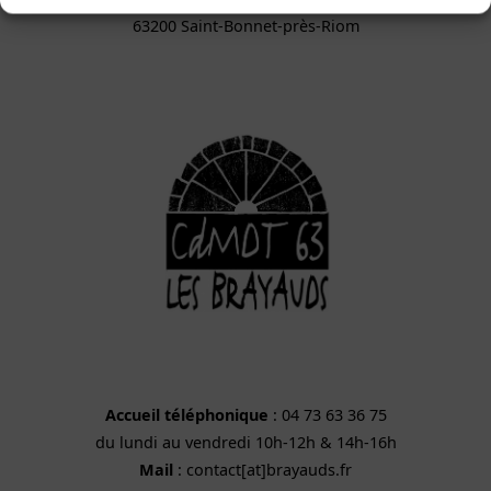
63200 Saint-Bonnet-près-Riom
Accueil téléphonique
: 04 73 63 36 75
du lundi au vendredi 10h-12h & 14h-16h
Mail
: contact[at]brayauds.fr