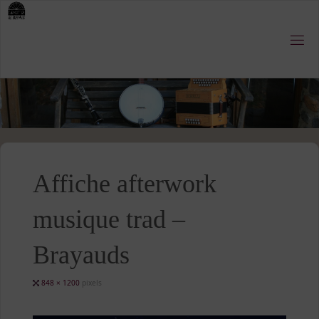
Skip
to
content
Affiche afterwork
musique trad –
Brayauds
Full
848 × 1200
pixels
size