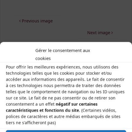
Previous image
Next image
Gérer le consentement aux
cookies
Pour offrir les meilleures expériences, nous utilisons des
technologies telles que les cookies pour stocker et/ou
Les Brayauds-CDMDT63
accéder aux informations des appareils. Le fait de consentir
Le Gamounet
à ces technologies nous permettra de traiter des données
telles que le comportement de navigation ou les ID uniques
40 rue de la République
sur ce site. Le fait de ne pas consentir ou de retirer son
63200 Saint-Bonnet-près-Riom
consentement a un effet
négatif sur certaines
caractéristiques et fonctions du site.
(Certaines vidéos,
polices de caractères et autre médias embarqués de sites
tiers ne s'afficheront pas)