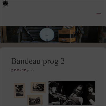
Skip
to
content
Bandeau prog 2
Full
1200 × 343
pixels
size