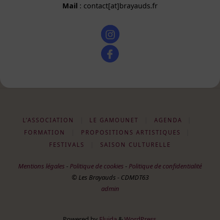
Mail
: contact[at]brayauds.fr
L’ASSOCIATION
|
LE GAMOUNET
|
AGENDA
|
FORMATION
|
PROPOSITIONS ARTISTIQUES
|
FESTIVALS
|
SAISON CULTURELLE
Mentions légales
-
Politique de cookies
-
Politique de confidentialité
© Les Brayauds - CDMDT63
admin
Powered by
Fluida
&
WordPress.