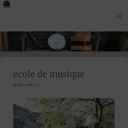
Skip
to
content
école de musique
Full
1200 × 900
pixels
size