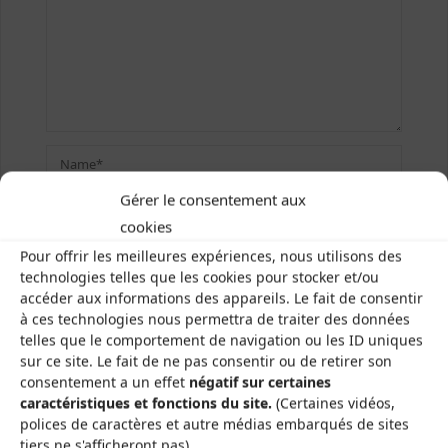
Gérer le consentement aux
cookies
Pour offrir les meilleures expériences, nous utilisons des
technologies telles que les cookies pour stocker et/ou
accéder aux informations des appareils. Le fait de consentir
Save my name, email, and site URL in my browser for
à ces technologies nous permettra de traiter des données
next time I post a comment.
telles que le comportement de navigation ou les ID uniques
sur ce site. Le fait de ne pas consentir ou de retirer son
CAPTCHA
*
consentement a un effet
négatif sur certaines
caractéristiques et fonctions du site.
(Certaines vidéos,
polices de caractères et autre médias embarqués de sites
Saisissez le texte affiché ci-dessus:
tiers ne s'afficheront pas)