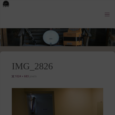
Skip
to
content
IMG_2826
Full
1024 × 683
pixels
size