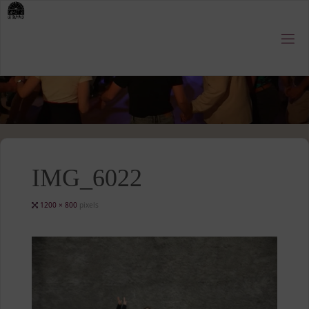
Skip
to
content
IMG_6022
Full
1200 × 800
pixels
size