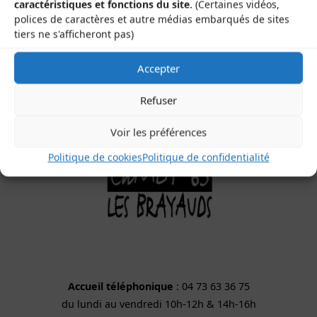
caractéristiques et fonctions du site.
(Certaines vidéos,
40 rue de la République
polices de caractères et autre médias embarqués de sites
tiers ne s'afficheront pas)
63200 Saint-Bonnet-près-Riom
Accepter
Refuser
Voir les préférences
Politique de cookies
Politique de confidentialité
Accueil téléphonique
: 04 73 63 36 75
du lundi au vendredi 10h-12h & 14h-16h