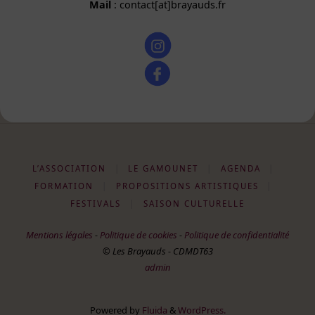
Mail
: contact[at]brayauds.fr
L’ASSOCIATION
|
LE GAMOUNET
|
AGENDA
|
FORMATION
|
PROPOSITIONS ARTISTIQUES
|
FESTIVALS
|
SAISON CULTURELLE
Mentions légales
-
Politique de cookies
-
Politique de confidentialité
© Les Brayauds - CDMDT63
admin
Powered by
Fluida
&
WordPress.