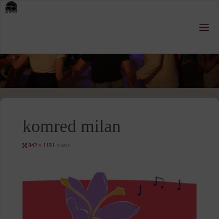
Skip
to
content
komred milan
Full
842 × 1191
pixels
size