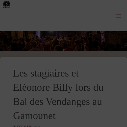
Skip
to
content
Les stagiaires et
Eléonore Billy lors du
Bal des Vendanges au
Gamounet
Full
1200 × 878
pixels