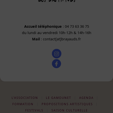
Accueil téléphonique
: 04 73 63 36 75
du lundi au vendredi 10h-12h & 14h-16h
Mail
: contact[at]brayauds.fr
L’ASSOCIATION
|
LE GAMOUNET
|
AGENDA
|
FORMATION
|
PROPOSITIONS ARTISTIQUES
|
FESTIVALS
|
SAISON CULTURELLE