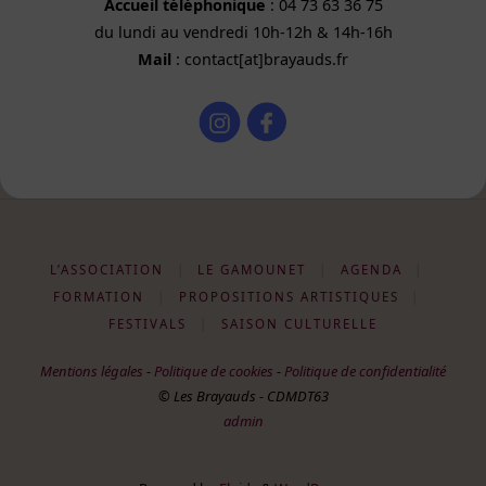
Accueil téléphonique
: 04 73 63 36 75
du lundi au vendredi 10h-12h & 14h-16h
Mail
: contact[at]brayauds.fr
L’ASSOCIATION
|
LE GAMOUNET
|
AGENDA
|
FORMATION
|
PROPOSITIONS ARTISTIQUES
|
FESTIVALS
|
SAISON CULTURELLE
Mentions légales
-
Politique de cookies
-
Politique de confidentialité
© Les Brayauds - CDMDT63
admin