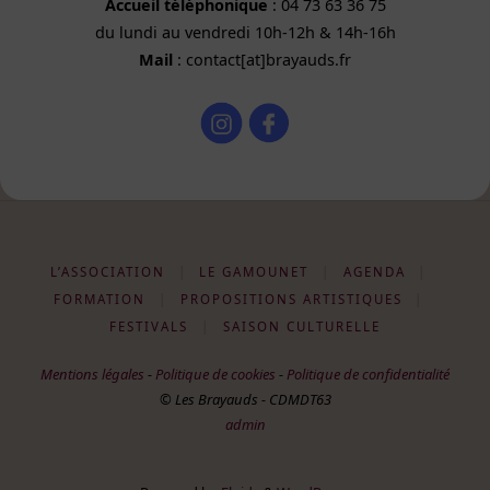
Accueil téléphonique
: 04 73 63 36 75
du lundi au vendredi 10h-12h & 14h-16h
Mail
: contact[at]brayauds.fr
L’ASSOCIATION
|
LE GAMOUNET
|
AGENDA
|
FORMATION
|
PROPOSITIONS ARTISTIQUES
|
FESTIVALS
|
SAISON CULTURELLE
Mentions légales
-
Politique de cookies
-
Politique de confidentialité
© Les Brayauds - CDMDT63
admin