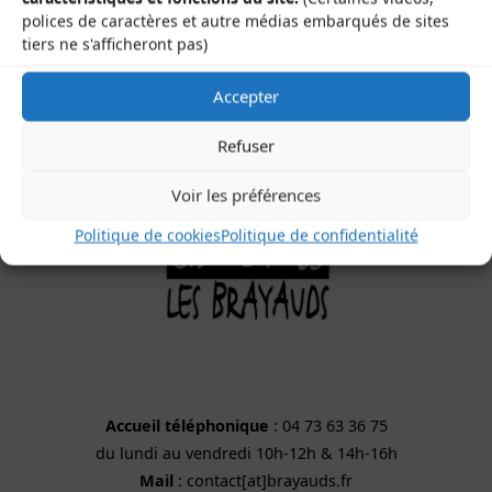
40 rue de la République
polices de caractères et autre médias embarqués de sites
63200 Saint-Bonnet-près-Riom
tiers ne s'afficheront pas)
Accepter
Refuser
Voir les préférences
Politique de cookies
Politique de confidentialité
Accueil téléphonique
: 04 73 63 36 75
du lundi au vendredi 10h-12h & 14h-16h
Mail
: contact[at]brayauds.fr