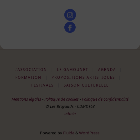
L’ASSOCIATION
|
LE GAMOUNET
|
AGENDA
|
FORMATION
|
PROPOSITIONS ARTISTIQUES
|
FESTIVALS
|
SAISON CULTURELLE
Mentions légales
-
Politique de cookies
-
Politique de confidentialité
© Les Brayauds - CDMDT63
admin
Powered by
Fluida
&
WordPress.