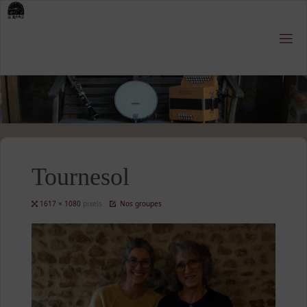
Skip
to
content
Tournesol
Full
1617 × 1080
pixels
Nos groupes
size