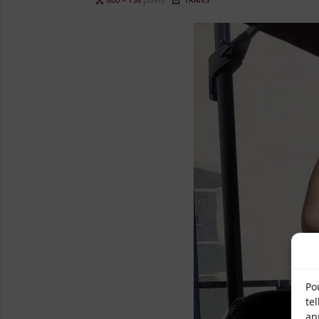
size
Po
te
ap