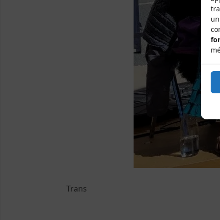
tr
un
co
fo
mé
Trans