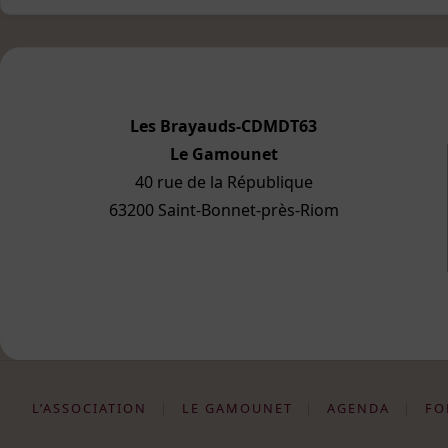
Les Brayauds-CDMDT63
Le Gamounet
40 rue de la République
63200 Saint-Bonnet-près-Riom
L’ASSOCIATION
|
LE GAMOUNET
|
AGENDA
|
FO