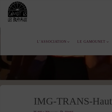
Skip
to
content
L’ASSOCIATION
LE GAMOUNET
IMG-TRANS-Haute
Full
800 × 758
pixels
TRANS