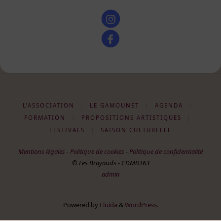
L’ASSOCIATION
|
LE GAMOUNET
|
AGENDA
|
FORMATION
|
PROPOSITIONS ARTISTIQUES
|
FESTIVALS
|
SAISON CULTURELLE
Mentions légales
-
Politique de cookies
-
Politique de confidentialité
© Les Brayauds - CDMDT63
admin
Powered by
Fluida
&
WordPress.