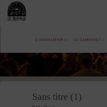
Skip
to
content
L’ASSOCIATION
LE GAMOUNET
Sans titre (1)
Full
940 × 788
pixels