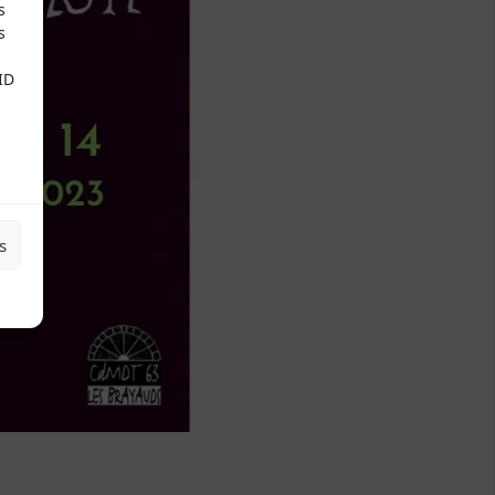
s
s
ID
s