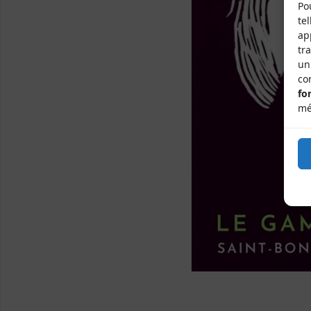
Po
te
ap
tr
un
co
fo
mé