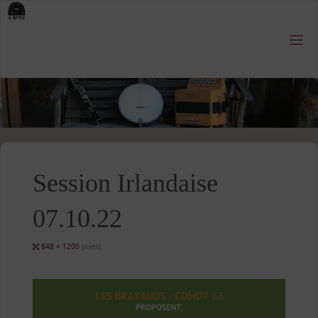
Skip
to
content
Session Irlandaise
07.10.22
Full
848 × 1200
pixels
size