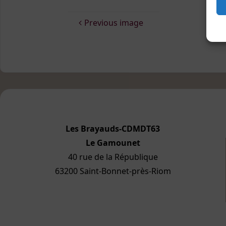
Previous image
Les Brayauds-CDMDT63
Le Gamounet
40 rue de la République
63200 Saint-Bonnet-près-Riom