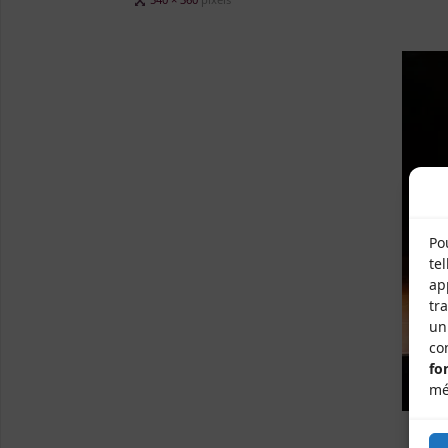
size
Po
te
ap
tr
un
co
fo
mé