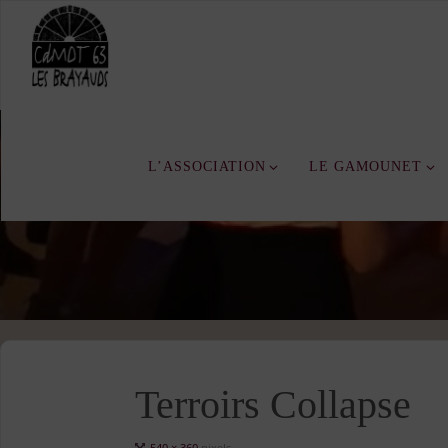
Skip
to
content
L’ASSOCIATION
LE GAMOUNET
Terroirs Collapse
Full
540 × 360
pixels