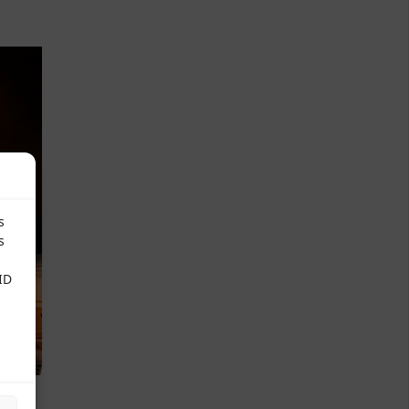
s
s
ID