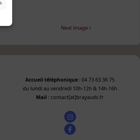
s
Next image
Accueil téléphonique
: 04 73 63 36 75
du lundi au vendredi 10h-12h & 14h-16h
Mail
: contact[at]brayauds.fr