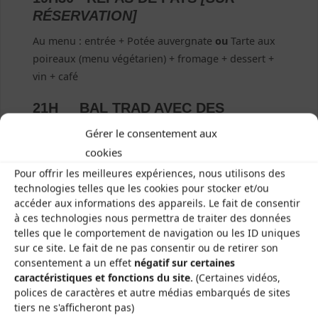
RÉSERVATION]
Au menu : entrée + Potée auvergnate
ou
Tarte aux
poireaux (menu végétarien) + fromage + dessert +
vin + café
21H BAL TRAD AVEC DES
GROUPES BRAYAUDS
Gérer le consentement aux
L’entrée pour le bal uniquement n’est pas soumise à
cookies
réservation.
Pour offrir les meilleures expériences, nous utilisons des
Si vous le souhaitez, venez costumé·es pour ce
technologies telles que les cookies pour stocker et/ou
accéder aux informations des appareils. Le fait de consentir
bal !
à ces technologies nous permettra de traiter des données
telles que le comportement de navigation ou les ID uniques
sur ce site. Le fait de ne pas consentir ou de retirer son
consentement a un effet
négatif sur certaines
TARIFS & BILLETTERIE
caractéristiques et fonctions du site.
(Certaines vidéos,
polices de caractères et autre médias embarqués de sites
tiers ne s'afficheront pas)
TARIFS