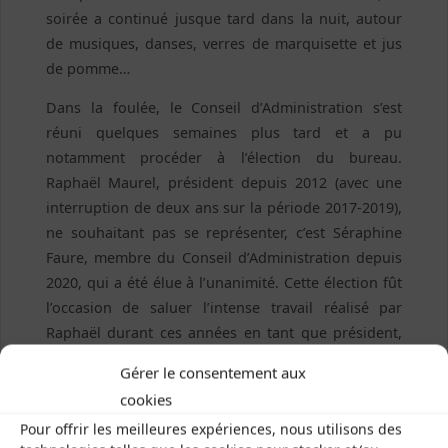
soirée a continué jusque tard dans la nuit, autour
de musiques, danses, verres de marquisette et jus
de pomme…
Dans la foulée, le Conseil d’Administration s’est
réuni quelques semaines plus tard et a pu
notamment procéder à l’élection du bureau.
Raphaël Maurel, président depuis 2012 (avec une
interruption de deux ans sur la période 2017-2019),
ne souhaitant pas se représenter, c’est Séraphine
Faure, membre du Conseil d’Administration depuis
2020, qui a été élue à l’unanimité. Cette élection fût
l’occasion de saluer l’intense travail réalisé par
Raphaël durant ces années en tant que président,
qui a permis un développement à la fois
Gérer le consentement aux
impressionnant et sain du projet associatif, et aussi
cookies
de souhaiter bonne chance à Séraphine dans ses
Pour offrir les meilleures expériences, nous utilisons des
nouvelles responsabilités ! À noter également : le