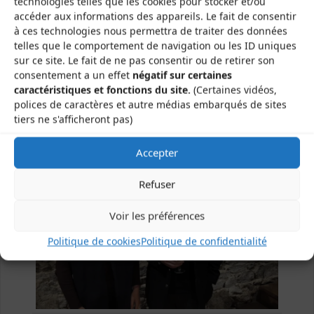
technologies telles que les cookies pour stocker et/ou
remplacement de Tristan Faure par Étienne Rougier
accéder aux informations des appareils. Le fait de consentir
à la trésorerie, le reste du
bureau
étant inchangé.
à ces technologies nous permettra de traiter des données
telles que le comportement de navigation ou les ID uniques
Ces changements de personnes impliquées dans la
sur ce site. Le fait de ne pas consentir ou de retirer son
gestion de l’Association sont des façons de
consentement a un effet
négatif sur certaines
poursuivre la dynamique associative insufflée
caractéristiques et fonctions du site.
(Certaines vidéos,
polices de caractères et autre médias embarqués de sites
depuis 45 ans !
tiers ne s'afficheront pas)
Accepter
Refuser
Voir les préférences
Politique de cookies
Politique de confidentialité