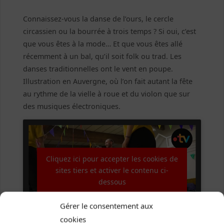
Connaissez-vous la danse de l’ours, le cercle
circassien ou la bourrée à trois temps ? Si oui, c’est
que vous êtes à la mode… Et que vous êtes allé
récemment à un bal, qu’il soit folk ou trad. Les
danses traditionnelles ont le vent en poupe.
Illustration en Auvergne, où l’on fait autant la fête
au rythme de la vielle à roue et du violon que sur
des musiques électroniques.
Cliquez ici pour accepter les cookies de
sites tiers et activer le contenu ci-
dessous
Gérer le consentement aux
cookies