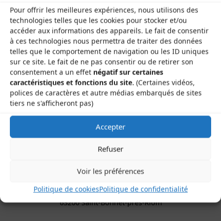
Reportage : Laurent Pastural, Yoann Dorion, Loïc
Pour offrir les meilleures expériences, nous utilisons des
technologies telles que les cookies pour stocker et/ou
Renaud, Alexis Cretin
accéder aux informations des appareils. Le fait de consentir
à ces technologies nous permettra de traiter des données
telles que le comportement de navigation ou les ID uniques
FÊTE DE LA MUSIQUE AU GAMOUNET //
sur ce site. Le fait de ne pas consentir ou de retirer son
SAMEDI 21 JUIN 2025
consentement a un effet
négatif sur certaines
caractéristiques et fonctions du site.
(Certaines vidéos,
LES VOLCANIQUES // Les stages
polices de caractères et autre médias embarqués de sites
tiers ne s'afficheront pas)
Accepter
Refuser
Les Brayauds-CDMDT63
Voir les préférences
Le Gamounet
Politique de cookies
Politique de confidentialité
40 rue de la République
63200 Saint-Bonnet-près-Riom