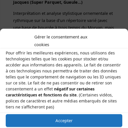
Jacques (Super Parquet, Gueule…)
Interprétation et analyse stylistique ornementale et
rythmique sur la base d’un répertoire varié (avec
une base de bourrée à trois temps du Morvan, mais
pas seulement). Apprentissage de mélodies diverses
Gérer le consentement aux
à l’oreille, appropriation de celles-ci, travail
cookies
commun et individuel sur les choix stylistiques
Pour offrir les meilleures expériences, nous utilisons des
attenants à l’interprétation. Le propos général de ce
technologies telles que les cookies pour stocker et/ou
stage est d’enrichir son style à l’aide des ornements
accéder aux informations des appareils. Le fait de consentir
et de se donner ainsi le loisir de faire vivre les
à ces technologies nous permettra de traiter des données
telles que le comportement de navigation ou les ID uniques
mélodies par sa musicalité propre.
sur ce site. Le fait de ne pas consentir ou de retirer son
Matériel : prévoir de quoi boucher ses bourdons et
consentement a un effet
négatif sur certaines
apporter quelques anches de rechange.
caractéristiques et fonctions du site.
(Certaines vidéos,
polices de caractères et autre médias embarqués de sites
tiers ne s'afficheront pas)
Accepter