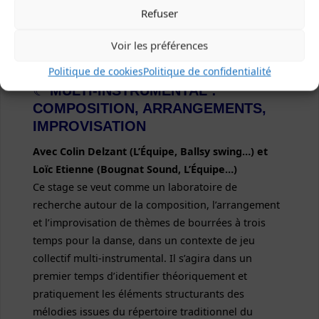
Refuser
Voir les préférences
Politique de cookies
Politique de confidentialité
☾
MULTI-INSTRUMENTAL :
COMPOSITION, ARRANGEMENTS,
IMPROVISATION
Avec
Colin Delzant (L’Équipe, Ballsy swing…) et
Loïc Etienne (Bougnat Sound, L’Équipe…)
Ce stage se veut comme un laboratoire de
recherche autour de la composition, l’arrangement
et l’improvisation de thèmes de bourrées à trois
temps pour la danse, dans un contexte de jeu
collectif multi-instrumental. Il s’agira dans un
premier temps d’identifier théoriquement et
pratiquement les éléments structurants des
mélodies issues du répertoire traditionnel du