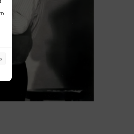
s
ID
s