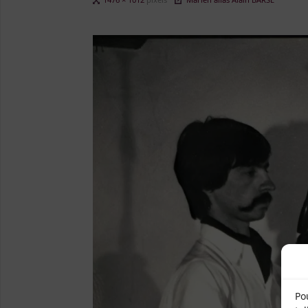
size
Po