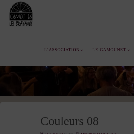
Skip
to
content
L’ASSOCIATION
LE GAMOUNET
Couleurs 08
Full
1476 × 1012
pixels
Marien alias Alain BARSE