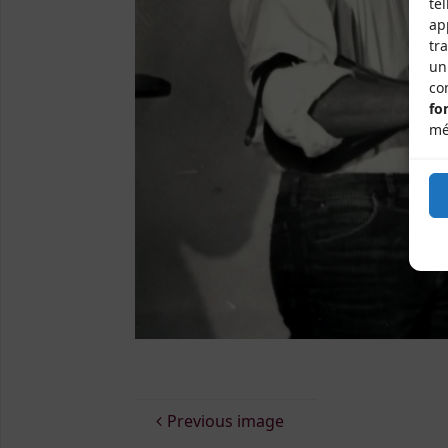
te
ap
tr
un
co
fo
mé
Previous image