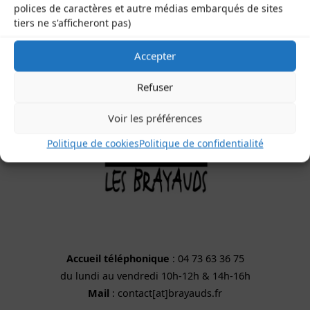
polices de caractères et autre médias embarqués de sites
63200 Saint-Bonnet-près-Riom
tiers ne s'afficheront pas)
Accepter
Refuser
Voir les préférences
Politique de cookies
Politique de confidentialité
Accueil téléphonique
: 04 73 63 36 75
du lundi au vendredi 10h-12h & 14h-16h
Mail
: contact[at]brayauds.fr