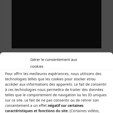
Gérer le consentement aux
la-vielha-enregistre-son-premier-cd
cookies
Pour offrir les meilleures expériences, nous utilisons des
technologies telles que les cookies pour stocker et/ou
accéder aux informations des appareils. Le fait de consentir
à ces technologies nous permettra de traiter des données
telles que le comportement de navigation ou les ID uniques
Les Brayauds-CDMDT63
sur ce site. Le fait de ne pas consentir ou de retirer son
Le Gamounet
consentement a un effet
négatif sur certaines
caractéristiques et fonctions du site.
(Certaines vidéos,
40 rue de la République