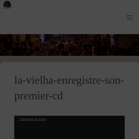
Skip
to
content
la-vielha-enregistre-son-
premier-cd
Lecteur
Télécharger le fichier
vidéo