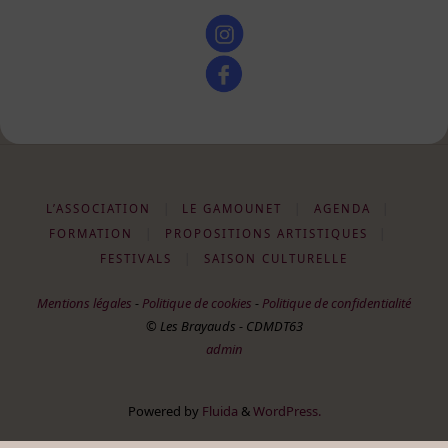
L’ASSOCIATION
|
LE GAMOUNET
|
AGENDA
|
FORMATION
|
PROPOSITIONS ARTISTIQUES
|
FESTIVALS
|
SAISON CULTURELLE
Mentions légales
-
Politique de cookies
-
Politique de confidentialité
© Les Brayauds - CDMDT63
admin
Powered by
Fluida
&
WordPress.