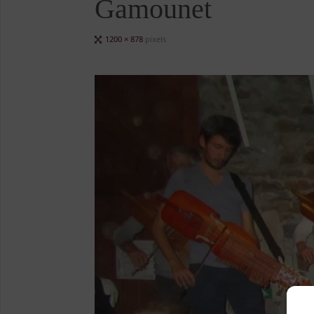
Gamounet
Full
1200 × 878
pixels
size