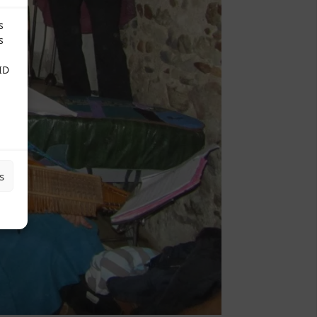
s
s
ID
s