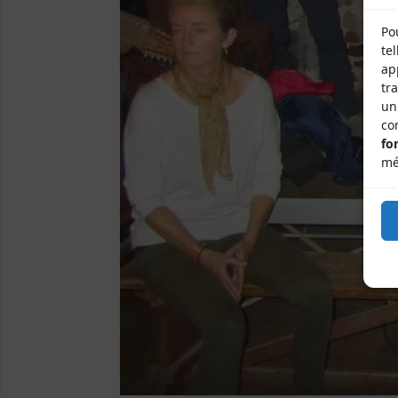
Po
te
ap
tr
un
co
fo
mé