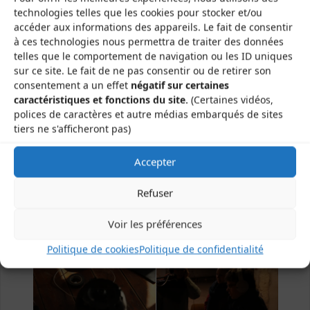
CD
Bourrée du Massif Central, volume 3
LES
technologies telles que les cookies pour stocker et/ou
BRAYAUDS – CDMDT63, 2019
accéder aux informations des appareils. Le fait de consentir
à ces technologies nous permettra de traiter des données
CD
Phonème
, 1er album LES BRAYAUDS –
telles que le comportement de navigation ou les ID uniques
CDMDT63, 2020
sur ce site. Le fait de ne pas consentir ou de retirer son
consentement a un effet
négatif sur certaines
caractéristiques et fonctions du site.
(Certaines vidéos,
polices de caractères et autre médias embarqués de sites
tiers ne s'afficheront pas)
Accepter
Refuser
Voir les préférences
Politique de cookies
Politique de confidentialité