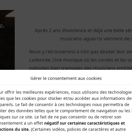
Après 2 ans d’existence et déjà une belle séri
musiciens aguerris viennent de s
Nous y retrouverons à n’en pas douter leur am
cadencée. Une musique où les cordes et les vo
mélodies bien trempées des musiciens embléma
répertoire à fait les fondements d
Gérer le consentement aux cookies
Vous pouvez le commander e
ur offrir les meilleures expériences, nous utilisons des technologie
par l’association ou lors 
lles que les cookies pour stocker et/ou accéder aux informations de
pareils. Le fait de consentir à ces technologies nous permettra de
des évènements
aiter des données telles que le comportement de navigation ou les 
iques sur ce site. Le fait de ne pas consentir ou de retirer son
 est également disponible en ligne sur le site de
Phonolit
nsentement a un effet
négatif sur certaines caractéristiques et
nctions du site.
(Certaines vidéos, polices de caractères et autre