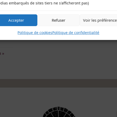
dias embarqués de sites tiers ne s'afficheront pas)
>> Voir la page du groupe <
Accepter
Refuser
Voir les préférence
Politique de cookies
Politique de confidentialité
n »