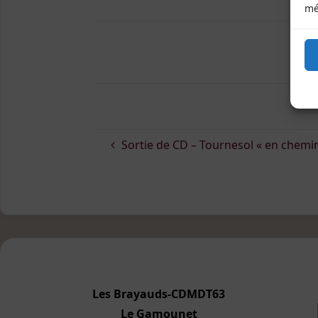
mé
>
Sortie de CD – Tournesol « en chemi
Les Brayauds-CDMDT63
Le Gamounet