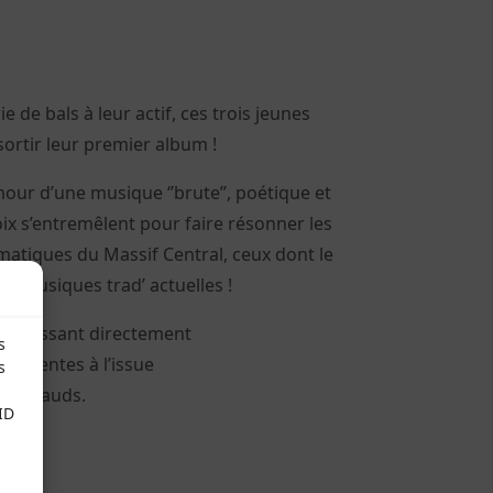
e de bals à leur actif, ces trois jeunes
ortir leur premier album !
our d’une musique ‘’brute’’, poétique et
ix s’entremêlent pour faire résonner les
tiques du Massif Central, ceux dont le
es musiques trad’ actuelles !
n passant directement
s
des ventes à l’issue
s
 brayauds.
ID
he
!