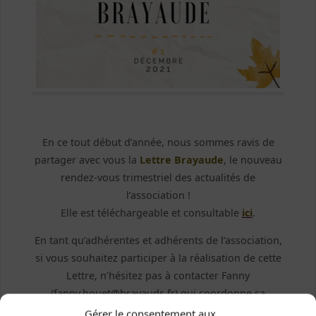
En ce tout début d’année, nous sommes ravis de
partager avec vous la
Lettre Brayaude
, le nouveau
rendez-vous trimestriel des actualités de
l’association !
Elle est téléchargeable et consultable
ici
.
En tant qu’adhérentes et adhérents de l’association,
si vous souhaitez participer à la réalisation de cette
Lettre, n’hésitez pas à contacter Fanny
(fanny.houet@brayauds.fr) qui coordonne sa
conception et centralise les contributions.
Gérer le consentement aux